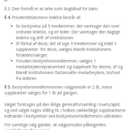
§ 3. Den formål er at virke som dagtilbud for børn.
§ 4.
Privatinstitutionens ledelse består af:
En bestyrelse på 5 medlemmer, der varetager den over
ordnede ledelse, og en leder. Der varetager den daglige
ledelse og drift af institutionen.
Et flertal af disse, det vil sige 3 medlemmer og indtil 3
suppleanter for disse, vælges blandt institutionens
forældre/værger.
Foruden bestyrelsesmedlemmer, vælges 1
medarbejderrepræsentant og suppleant for denne, af og
blandt institutionens fastansatte medarbejdere, bortset
fra lederen.
§ 5.
Bestyrelsesmedlemmernes valgperiode er 2 år, mens
suppleanter vælges for 1 år ad gangen.
Valget foretages på den årlige generalforsamling i marts/april,
og ved valget tages stilling til, i hvilken rækkefølge suppleanterne
indtræder i bestyrelsen ved bestyrelsesmedlemmers udtræden.
For samtlige valg gælder, at valgperioden påbegyndes