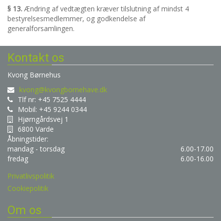
§ 13.
Ændring af vedtægten kræver tilslutning af mindst 4
bestyrelsesmedlemmer, og godkendelse af
generalforsamlingen.
Kontakt os
Kvong Børnehus
kvong@kvongbornehave.dk
Tlf nr: +45 7525 4444
Mobil: +45 9244 0344
Hjørngårdsvej 1
6800 Varde
Åbningstider:
mandag - torsdag
6.00-17.00
fredag
6.00-16.00
Privatlivspolitik
Cookiepolitik
Om os