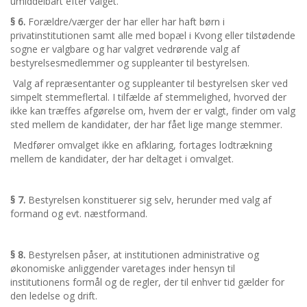
umiddelbart efter valget.
§ 6.
Forældre/værger der har eller har haft børn i
privatinstitutionen samt alle med bopæl i Kvong eller tilstødende
sogne er valgbare og har valgret vedrørende valg af
bestyrelsesmedlemmer og suppleanter til bestyrelsen.
Valg af repræsentanter og suppleanter til bestyrelsen sker ved
simpelt stemmeflertal. I tilfælde af stemmelighed, hvorved der
ikke kan træffes afgørelse om, hvem der er valgt, finder om valg
sted mellem de kandidater, der har fået lige mange stemmer.
Medfører omvalget ikke en afklaring, fortages lodtrækning
mellem de kandidater, der har deltaget i omvalget.
§ 7.
Bestyrelsen konstituerer sig selv, herunder med valg af
formand og evt. næstformand.
§ 8.
Bestyrelsen påser, at institutionen administrative og
økonomiske anliggender varetages inder hensyn til
institutionens formål og de regler, der til enhver tid gælder for
den ledelse og drift.