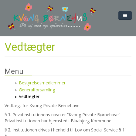
Gå til hovedindhold
Om os
Medarbejdere
Priser og åbningstider
Vedtægter
Bestyrelsen
Galleri
Kontakt
Menu
Bestyrelsesmedlemmer
Generalforsamling
Vedtægter
Vedtægt for Kvong Private Børnehave
§ 1.
Privatinstitutionens navn er ”Kvong Private Børnehave”.
Privatinstitutionen har hjemsted i Blaabjerg Kommune
§ 2.
Institutionen drives i henhold til Lov om Social Service § 11
A.