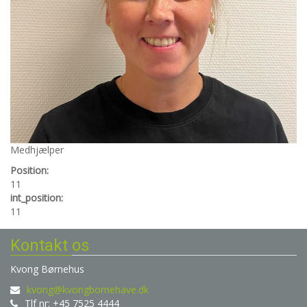
Medhjælper
Position:
11
int_position:
11
Kontakt os
Kvong Børnehus
kvong@kvongbornehave.dk
Tlf nr: +45 7525 4444