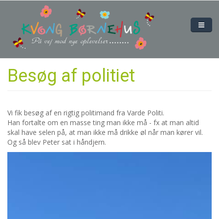
Gå til hovedindhold
Om os
Medarbejdere
Priser og åbningstider
Besøg af politiet
Bestyrelsen
Galleri
Kontakt
Vi fik besøg af en rigtig politimand fra Varde Politi.
Han fortalte om en masse ting man ikke må - fx at man altid
skal have selen på, at man ikke må drikke øl når man kører vil.
Og så blev Peter sat i håndjern.